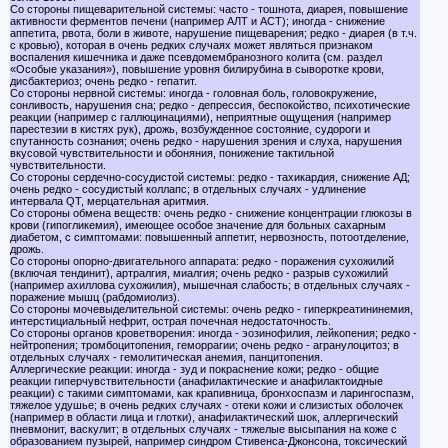
Со стороны пищеварительной системы: часто - тошнота, диарея, повышение
активности ферментов печени (например АЛТ и АСТ); иногда - снижение
аппетита, рвота, боли в животе, нарушение пищеварения; редко - диарея (в т.ч.
с кровью), которая в очень редких случаях может являться признаком
воспаления кишечника и даже псевдомембранозного колита (см. раздел
«Особые указания»), повышение уровня билирубина в сыворотке крови,
дисбактериоз; очень редко - гепатит.
Со стороны нервной системы: иногда - головная боль, головокружение,
сонливость, нарушения сна; редко - депрессия, беспокойство, психотические
реакции (например с галлюцинациями), неприятные ощущения (например
парестезии в кистях рук), дрожь, возбужденное состояние, судороги и
спутанность сознания; очень редко - нарушения зрения и слуха, нарушения
вкусовой чувствительности и обоняния, понижение тактильной
чувствительности.
Со стороны сердечно-сосудистой системы: редко - тахикардия, снижение АД;
очень редко - сосудистый коллапс; в отдельных случаях - удлинение
интервала QT, мерцательная аритмия.
Со стороны обмена веществ: очень редко - снижение концентрации глюкозы в
крови (гипогликемия), имеющее особое значение для больных сахарным
диабетом, с симптомами: повышенный аппетит, нервозность, потоотделение,
дрожь.
Со стороны опорно-двигательного аппарата: редко - поражения сухожилий
(включая тендинит), артралгия, миалгия; очень редко - разрыв сухожилий
(например ахиллова сухожилия), мышечная слабость; в отдельных случаях -
поражение мышц (рабдомиолиз).
Со стороны мочевыделительной системы: очень редко - гиперкреатининемия,
интерстициальный нефрит, острая почечная недостаточность.
Со стороны органов кроветворения: иногда - эозинофилия, лейкопения; редко -
нейтропения; тромбоцитопения, геморрагии; очень редко - агранулоцитоз; в
отдельных случаях - гемолитическая анемия, панцитопения.
Аллергические реакции: иногда - зуд и покраснение кожи; редко - общие
реакции гиперчувствительности (анафилактические и анафилактоидные
реакции) с такими симптомами, как крапивница, бронхоспазм и ларингоспазм,
тяжелое удушье; в очень редких случаях - отеки кожи и слизистых оболочек
(например в области лица и глотки), анафилактический шок, аллергический
пневмонит, васкулит; в отдельных случаях - тяжелые высыпания на коже с
образованием пузырей, например синдром Стивенса-Джонсона, токсический