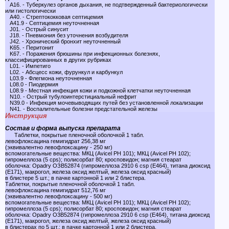
A16. - Туберкулез органов дыхания, не подтвержденный бактериологически
или гистологически
A40. - Стрептококковая септицемия
A41.9 - Септицемия неуточненная
J01. - Острый синусит
J18. - Пневмония без уточнения возбудителя
J42. - Хронический бронхит неуточненный
K65. - Перитонит
K67. - Поражения брюшины при инфекционных болезнях,
классифицированных в других рубриках
L01. - Импетиго
L02. - Абсцесс кожи, фурункул и карбункул
L03.9 - Флегмона неуточненная
L08.0 - Пиодермия
L08.9 - Местная инфекция кожи и подкожной клетчатки неуточненная
N10. - Острый тубулоинтерстициальный нефрит
N39.0 - Инфекция мочевыводящих путей без установленной локализации
N41. - Воспалительные болезни предстательной железы
Инструкция
Состав и форма выпуска препарата
Таблетки, покрытые пленочной оболочкой 1 табл.
левофлоксацина гемигидрат 256,38 мг
(эквивалентно левофлоксацину - 250 мг)
вспомогательные вещества: МКЦ (Avicel РН 101); МКЦ (Avicel РН 102);
гипромеллоза (5 cps); полисорбат 80; кросповидон; магния стеарат
оболочка: Opadry ОЗВ52874 (гипромеллоза 2910 6 csp (Е464), титана диоксид
(Е171), макрогол, железа оксид желтый, железа оксид красный)
в блистере 5 шт.; в пачке картонной 1 или 2 блистера.
Таблетки, покрытые пленочной оболочкой 1 табл.
левофлоксацина гемигидрат 512,76 мг
(эквивалентно левофлоксацину - 500 мг)
вспомогательные вещества: МКЦ (Avicel РН 101); МКЦ (Avicel РН 102);
гипромеллоза (5 cps); полисорбат 80; кросповидон; магния стеарат
оболочка: Opadry О3В52874 (гипромеллоза 2910 6 csp (Е464), титана диоксид
(Е171), макрогол, железа оксид желтый, железа оксид красный)
в блистерах по 5 шт.; в пачке картонной 1 или 2 блистера.