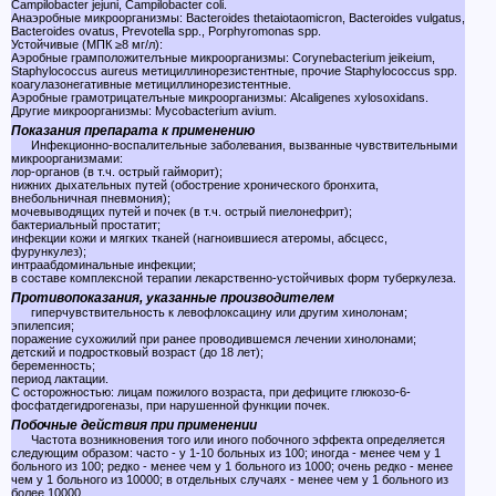
Campilobacter jejuni, Campilobacter coli.
Анаэробные микроорганизмы: Bacteroides thetaiotaomicron, Bacteroides vulgatus,
Bacteroides ovatus, Prevotella spp., Porphyromonas spp.
Устойчивые (МПК ≥8 мг/л):
Аэробные грамположителъные микроорганизмы: Corynebacterium jeikeium,
Staphylococcus aureus метициллинорезистентные, прочие Staphylococcus spp.
коагулазонегативные метициллинорезистентные.
Аэробные грамотрицателъные микроорганизмы: Alcaligenes xylosoxidans.
Другие микроорганизмы: Mycobacterium avium.
Показания препарата к применению
Инфекционно-воспалительные заболевания, вызванные чувствительными
микроорганизмами:
лор-органов (в т.ч. острый гайморит);
нижних дыхательных путей (обострение хронического бронхита,
внебольничная пневмония);
мочевыводящих путей и почек (в т.ч. острый пиелонефрит);
бактериальный простатит;
инфекции кожи и мягких тканей (нагноившиеся атеромы, абсцесс,
фурункулез);
интраабдоминальные инфекции;
в составе комплексной терапии лекарственно-устойчивых форм туберкулеза.
Противопоказания, указанные производителем
гиперчувствительность к левофлоксацину или другим хинолонам;
эпилепсия;
поражение сухожилий при ранее проводившемся лечении хинолонами;
детский и подростковый возраст (до 18 лет);
беременность;
период лактации.
С осторожностью: лицам пожилого возраста, при дефиците глюкозо-6-
фосфатдегидрогеназы, при нарушенной функции почек.
Побочные действия при применении
Частота возникновения того или иного побочного эффекта определяется
следующим образом: часто - у 1-10 больных из 100; иногда - менее чем у 1
больного из 100; редко - менее чем у 1 больного из 1000; очень редко - менее
чем у 1 больного из 10000; в отдельных случаях - менее чем у 1 больного из
более 10000.