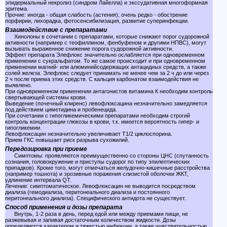
эпидермальный некролиз (синдром Лайелла) и экссудативная многоформная
эритема.
Прочие: иногда - общая слабость (астения); очень редко - обострение
порфирии, лихорадка, фотосенсибилизация, развитие суперинфекции.
Взаимодействие с препаратами
Хинолоны в сочетании с препаратами, которые снижают порог судорожной
активности (например с теофиллином, фенбуфеном и другими НПВС), могут
вызывать выраженное снижение порога судорожной активности.
Эффект препарата Элефлокс значительно ослабляется при одновременном
применении с сукральфатом. То же самое происходит и при одновременном
применении магний- или алюминийсодержащих антацидных средств, а также
солей железа. Элефлокс следует принимать не менее чем за 2 ч до или через
2 ч после приема этих средств. С кальция карбонатом взаимодействия не
выявлено.
При одновременном применении антагонистов витамина К необходим контроль
свертывающей системы крови.
Выведение (почечный клиренс) левофлоксацина незначительно замедляется
под действием циметидина и пробенецида.
При сочетании с гипогликемическими препаратами необходим строгий
контроль концентрации глюкозы в крови, т.к. имеется вероятность гипер- и
гипогликемии.
Левофлоксацин незначительно увеличивает T1/2 циклоспорина.
Прием ГКС повышает риск разрыва сухожилий.
Передозировка при приеме
Симптомы: проявляются преимущественно со стороны ЦНС (спутанность
сознания, головокружение и приступы судорог по типу эпилептических
припадков). Кроме того, могут отмечаться желудочно-кишечные расстройства
(например тошнота) и эрозивные поражения слизистой оболочки ЖКТ,
удлинение интервала QT.
Лечение: симптоматическое. Левофлоксацин не выводится посредством
диализа (гемодиализа, перитонеального диализа и постоянного
перитонеального диализа). Специфического антидота не существует.
Способ применения и дозы препарата
Внутрь, 1-2 раза в день, перед едой или между приемами пищи, не
разжевывая и запивая достаточным количеством жидкости. Дозы
определяются характером и тяжестью инфекции, а также чувствительностью