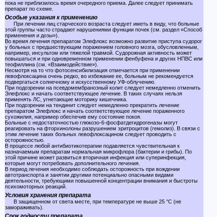
пока не приблизилось время очередного приема. Далее следует принимать
препарат по схеме.
Особые указания к применению
При лечении лиц старческого возраста следует иметь в виду, что больные
этой группы часто страдают нарушениями функции почек (см. раздел «Способ
применения и дозы»).
Во время лечения препаратом Элефлокс возможно развитие приступа судорог
у больных с предшествующим поражением головного мозга, обусловленным,
например, инсультом или тяжелой травмой. Судорожная активность может
повышаться и при одновременном применении фенбуфена и других НПВС или
теофиллина (см. «Взаимодействие»).
Несмотря на то что фотосенсибилизация отмечается при применении
левофлоксацина очень редко, во избежание ее, больным не рекомендуется
подвергаться солнечному и искусственному УФ-облучению.
При подозрении на псевдомембранозный колит следует немедленно отменить
Элефлокс и начать соответствующее лечение. В таких случаях нельзя
применять ЛС, угнетающие моторику кишечника.
При подозрении на тендинит следует немедленно прекратить лечение
препаратом Элефлокс и начать соответствующее лечение пораженного
сухожилия, например обеспечив ему состояние покоя.
Больные с недостаточностью глюкозо-6-фосфатдегидрогеназы могут
реагировать на фторхинолоны разрушением эритроцитов (гемолиз). В связи с
этим лечение таких больных левофлоксацином следует проводить с
осторожностью.
В процессе любой антибиотикотерапии подавляется чувствительная к
назначаемым препаратам нормальная микрофлора (бактерии и грибы). По
этой причине может развиться вторичная инфекция или суперинфекция,
которые могут потребовать дополнительного лечения.
В период лечения необходимо соблюдать осторожность при вождении
автотранспорта и занятии другими потенциально опасными видами
деятельности, требующими повышенной концентрации внимания и быстроты
психомоторных реакций.
Условия хранения препарата
В защищенном от света месте, при температуре не выше 25 °C (не
замораживать).
Срок годности препарата