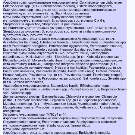
Аэробные грамположителъные микроорганизмы: Corynebacterium diphtheriae,
Enterococcus spp. (в т.ч. Enterococcus faecalis), Listeria monocytogenes,
Staphylococcus spp., коагулазонегативные метициллиночувствителъные/-
умеренно чувствительные (в т.ч. Staphylococcus aureus
метициллиночувствительные, Staphylococcus epidermidis
метициллиночувствительные), Streptococcus spp. (группы С и G),
Streptococcus agalactiae, Streptococcus pneumoniae
пенициллиночувствительные/-умеренно чувствительные/ -резистентные,
Streptococcus pyogenes, Streptococcus spp. группы viridans пенициллино-
чувствительные/-резистентные.
Аэробные грамотрицательные микроорганизмы:Acinetobacter spp. (в т.ч.
Acinetobacter baumanii), Citrobacter freundii, Eikenella corrodens, Enterobacter spp.
(в т.ч.Enterobacter aerogenes, Enterobacter agglomerans, Enterobacter cloacae),
Escherichia coli, Gardnerella vaginalis, Haemophilus ducreyi, Haemophilus
influenzae ампициллиночувствительные/-резистентные, Haemophilus
parainfluenzae, Helicobacter pylori, Klebsiella spp. (в т.ч. Klebsiella pneumoniae,
Klebsiella oxytoca), Moraxella catarrhalis (продуцирующие и непродуцирующие
бета-лактамазу штаммы), Morganella morganii, Neisseria gonorrhoeae (в т.ч.
продуцирующие пенициллиназу), Neisseria meningitidis, Pasteurella spp. (в т.ч.
Pasteurella multocida, Pasteurella dagmatis, Pasteurella canis), Proteus mirabilis,
Proteus vulgaris, Providencia spp. (в т.ч. Providencia stuartii, Providencia rettgeri),
Pseudomonas spp. (в т.ч. Pseudomonas aeruginosa), Salmonella spp., Serratia spp.
(в т.ч. Serratia marcescens).
Анаэробные микроорганизмы: Bacteroides fragilis, Bifidobacterium spp.,
Clostridium perfringens, Fusobacterium spp., Peptostreptococcus, Propionibacterum
spp., Veilonella spp.
Другие микроорганизмы: Bartonella spp., Chlamydia pneumoniae, Chlamydia
psittaci, Chlamydia trachomatis, Legionella spp. (в т.ч. Legionella pneumophila),
Mycobacterium spp. (в т.ч. Mycobacterium leprae, Mycobacterium tuberculosis),
Mycoplasma hominis, Mycoplasma pneumoniae, Rickettsiae spp., Ureaplasma
urealyticum.
Умеренно чувствительные (МПК ≥4 мг/л):
Аэробные грамположителъные микроорганизмы: Corynebacterium urealyticum,
Corynebacterium xerosis, Enterococcus faecium, Staphylococcus epidermidis
метициллинорезистентные, Staphylococcus haemolyticus
метициллинорезистентные.
Аэробные грамотрицателъные микроорганизмы: Burkholderia cepacia,