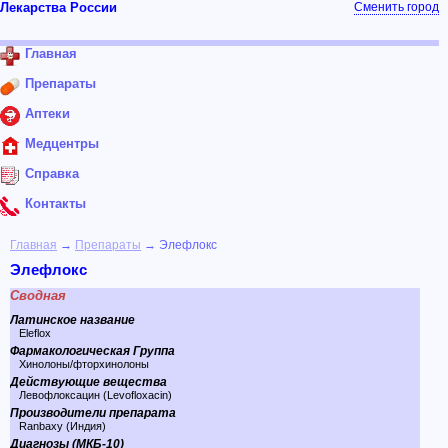
Лекарства России
Сменить город
Главная
Препараты
Аптеки
Медцентры
Справка
Контакты
Главная
→
Препараты
→ Элефлокс
Элефлокс
Сводная
Латинское название
Eleflox
Фармакологическая Группа
Хинолоны/фторхинолоны
Действующие вещества
Левофлоксацин (Levofloxacin)
Производители препарата
Ranbaxy (Индия)
Диагнозы (МКБ-10)