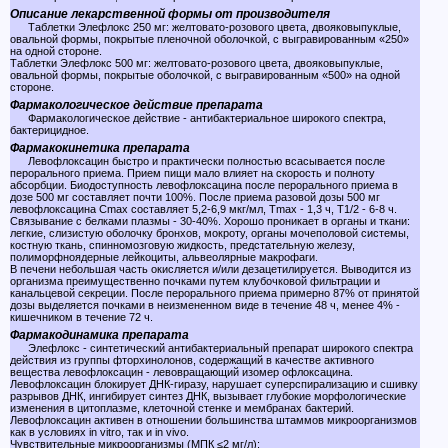
Описание лекарственной формы от производителя
Таблетки Элефлокс 250 мг: желтовато-розового цвета, двояковыпуклые,
овальной формы, покрытые пленочной оболочкой, с выгравированным «250»
на одной стороне.
Таблетки Элефлокс 500 мг: желтовато-розового цвета, двояковыпуклые,
овальной формы, покрытые оболочкой, с выгравированным «500» на одной
стороне.
Фармакологическое действие препарата
Фармакологическое действие - антибактериальное широкого спектра,
бактерицидное.
Фармакокинетика препарата
Левофлоксацин быстро и практически полностью всасывается после
перорального приема. Прием пищи мало влияет на скорость и полноту
абсорбции. Биодоступность левофлоксацина после перорального приема в
дозе 500 мг составляет почти 100%. После приема разовой дозы 500 мг
левофлоксацина Cmax составляет 5,2-6,9 мкг/мл, Tmax - 1,3 ч, T1/2 - 6-8 ч.
Связывание с белками плазмы - 30-40%. Хорошо проникает в органы и ткани:
легкие, слизистую оболочку бронхов, мокроту, органы мочеполовой системы,
костную ткань, спинномозговую жидкость, предстательную железу,
полиморфноядерные лейкоциты, альвеолярные макрофаги.
В печени небольшая часть окисляется и/или дезацетилируется. Выводится из
организма преимущественно почками путем клубочковой фильтрации и
канальцевой секреции. После перорального приема примерно 87% от принятой
дозы выделяется почками в неизмененном виде в течение 48 ч, менее 4% -
кишечником в течение 72 ч.
Фармакодинамика препарата
Элефлокс - синтетический антибактериальный препарат широкого спектра
действия из группы фторхинолонов, содержащий в качестве активного
вещества левофлоксацин - левовращающий изомер офлоксацина.
Левофлоксацин блокирует ДНК-гиразу, нарушает суперспирализацию и сшивку
разрывов ДНК, ингибирует синтез ДНК, вызывает глубокие морфологические
изменения в цитоплазме, клеточной стенке и мембранах бактерий.
Левофлоксацин активен в отношении большинства штаммов микроорганизмов
как в условиях in vitro, так и in vivo.
Чувствительные микроорганизмы (МПК ≤2 мг/л):