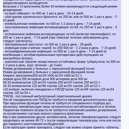
предполагаемого возбудителя.
Больным с Cl креатинина более 50 мл/мин рекомендуется следующий режим
дозирования:
- острый гайморит: по 500 мг 1 раз в день - 10-14 дней;
- обострение хронического бронхита: по 250 мг или по 500 мг 1 раз в день - 7-
10 дней;
- внебольничная пневмония: по 500 мг 1-2 раза в день - 7-14 дней;
- неосложненные инфекции мочевыводящих путей: по 250 мг 1 раз в день - 3
дня;
- осложненные инфекции мочевыводящих путей (включая пиелонефрит): по
250 мг 1 раз в день - 7-10 дней (при тяжелом течении заболевания дозу
следует увеличить);
- бактериальный простатит: по 500 мг 1 раз в день - 28 дней;
- инфекции кожи и мягких тканей: по 250-500 мг - 1-2 раза в день - 7-14 дней;
- интраабдоминальная инфекция: по 500 мг 1 раз в день - 7-14 дней (в
комбинации с антибактериальными препаратами действующими на
анаэробную флору);
- комплексная терапия лекарственно-устойчивых форм туберкулеза: по 500 мг
1-2 раза в день, курс лечения - до 3 мес.
Режим дозирования у больных с нарушенной функцией почек:
Режим дозирования у больных с нарушенной функцией почек
Клиренс креатинина250 мг/24 ч500 мг/24 ч500 мг/12 ч
первая доза 250 мгпервая доза 500 мгпервая доза 500 мг
50-20 мл/минзатем 125 мг/24 чзатем 250 мг/24 чзатем 250 мг/12 ч
19-10 мл/минзатем 125 мг/48 чзатем 125 мг/24 чзатем 125 мг/12 ч
<10 мл/мин, включая гемодиализ и ПАПД*затем 125 мг/48 чзатем 125 мг/24
чзатем 125 мг/24 ч
*ПАПД - постоянный амбулаторный перитонеальный диализ.
После гемодиализа или ПАПД не требуется введения дополнительных доз.
При нарушении функции печени не требуется специального подбора доз,
поскольку левофлоксацин лишь незначительно метаболизируется в печени.
Пациентам пожилого возраста не требуется изменения режима дозирования,
за исключением случаев низкого клиренса креатинина.
Как и при применении других антибиотиков, лечение левофлоксацином следует
продолжать не менее 48-72 ч после нормализации температуры тела или после
достоверного уничтожения возбудителей.
Если пропущен прием препарата, следует как можно скорее принять таблетку,