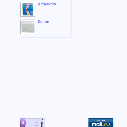
Алфлутоп
Колме