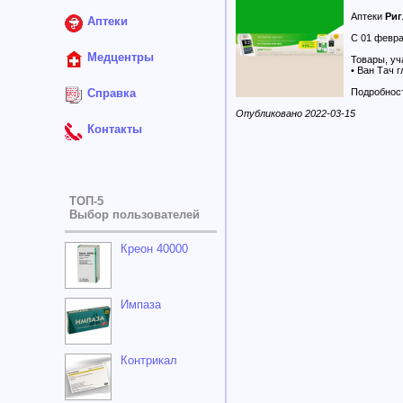
Аптеки
Риг
Аптеки
C 01 февра
Медцентры
Товары, уч
• Ван Тач 
Справка
Подробност
Опубликовано 2022-03-15
Контакты
ТОП-5
Выбор пользователей
Креон 40000
Импаза
Контрикал