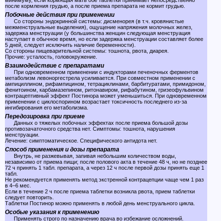
минимуму, если кормящая мать обе таблетки принимает непосредственно
после кормления грудью, а после приема препарата не кормит грудью.
Побочные действия при применении
Со стороны эндокринной системы: дисменорея (в т.ч. кровянистые
межменструальные выделения), ощущение напряжения молочных желез,
задержка менструации (у большинства женщин следующая менструация
наступает в обычное время, но если задержка менструации составляет более
5 дней, следует исключить наличие беременности).
Со стороны пищеварительной системы: тошнота, рвота, диарея.
Прочие: усталость, головокружение.
Взаимодействие с препаратами
При одновременном применении с индукторами печеночных ферментов
метаболизм левоноргестрела усиливается. При совместном применении с
ампициллином, рифампицином, тетрациклинами, барбитуратами, примидоном,
фенитоином, карбамазепином, ритонавиром, рифабутином, гризеофульвином
контрацептивный эффект Постинора может уменьшиться. При одновременном
применении с циклоспорином возрастает токсичность последнего из-за
ингибирования его метаболизма.
Передозировка при приеме
Данных о тяжелых побочных эффектах после приема большой дозы
противозачаточного средства нет. Симптомы: тошнота, нарушения
менструации.
Лечение: симптоматическое. Специфического антидота нет.
Способ применения и дозы препарата
Внутрь, не разжевывая, запивая небольшим количеством воды,
независимо от приема пищи; после полового акта в течение 48 ч, но не позднее
72 ч принять 1 табл. препарата, а через 12 ч после первой дозы принять еще 1
табл.
Не рекомендуется применять метод экстренной контрацепции чаще чем 1 раз
в 4–6 мес.
Если в течение 2 ч после приема таблетки возникла рвота, прием таблетки
следует повторить.
Таблетки Постинор можно применять в любой день менструального цикла.
Особые указания к применению
Применять строго по назначению врача во избежание осложнений.