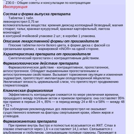
Z30.0 - Общие советы и консультации по контрацепции
Инструкция
Состав и форма выпуска препарата
Таблетки 1 табл.
левоноргестрел 0,75 мг
вспомогательные вещества: кремния диоксид коллоидный безводный; магния
стеарат; тальк; крахмал кукурузный; крахмал картофельный; лактоза
моногидрат
в контурной ячейковой упаковке 2 шт.; в коробке 1 упаковка.
Описание лекарственной формы от производителя
Плоские таблетки почти белого цвета, в форме диска с фаской со
срезанными краями, с маркировкой «INOR» на одной стороне.
Характеристика препарата от производителя
Синтетический прогестаген с контрацептивным действием.
Фармакологическое действие препарата
Фармакологическое действие - контрацептивное, прогестагенное,
антиэстрогенное. Обладает выраженными прогестагенными и
антиэстрогенными свойствами. Вызывает торможение овуляции и изменения
эндометрия, препятствует имплантации оплодотворенной яйцеклетки.
Увеличивает вязкость цервикальной слизи, что препятствует продвижению
сперматозоидов.
Клиническая фармакология
Эффективность контрацепции снижается по мере увеличения времени,
прошедшего между половым актом и приемом препарата: она составляет 95%
при приеме в первые 24 ч, 85% — в период между 24 и 48 ч и 58% — между 48
и 72 ч.
При соблюдении рекомендуемых доз левоноргестрел не оказывает
существенного влияния на факторы свертывания крови, обмен жиров и
углеводов.
Фармакокинетика препарата
При приеме внутрь быстро и полностью всасывается из ЖКТ. Cmax в
плазме отмечается через 1,6 ч и составляет 14,1 нг/мл. Связывается с
альбумином и глобулином, связывающим половые гормоны. Проникает в