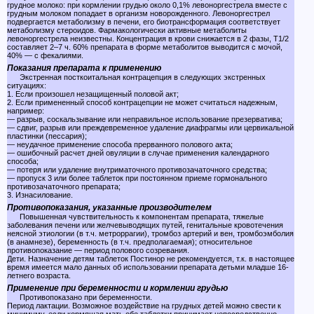
грудное молоко: при кормлении грудью около 0,1% левоноргестрела вместе с
грудным молоком попадает в организм новорожденного. Левоноргестрел
подвергается метаболизму в печени, его биотрансформация соответствует
метаболизму стероидов. Фармакологически активные метаболиты
левоноргестрела неизвестны. Концентрация в крови снижается в 2 фазы, T1/2
составляет 2–7 ч. 60% препарата в форме метаболитов выводится с мочой,
40% — с фекалиями.
Показания препарата к применению
Экстренная посткоитальная контрацепция в следующих экстренных
ситуациях:
1. Если произошел незащищенный половой акт;
2. Если примененный способ контрацепции не может считаться надежным,
например:
— разрыв, соскальзывание или неправильное использование презерватива;
— сдвиг, разрыв или преждевременное удаление диафрагмы или цервикальной
пластинки (пессария);
— неудачное применение способа прерванного полового акта;
— ошибочный расчет дней овуляции в случае применения календарного
способа;
— потеря или удаление внутриматочного противозачаточного средства;
— пропуск 3 или более таблеток при постоянном приеме гормонального
противозачаточного препарата;
3. Изнасилование.
Противопоказания, указанные производителем
Повышенная чувствительность к компонентам препарата, тяжелые
заболевания печени или желчевыводящих путей, генитальные кровотечения
неясной этиологии (в т.ч. метроррагии), тромбоз артерий и вен, тромбоэмболия
(в анамнезе), беременность (в т.ч. предполагаемая); относительное
противопоказание — период полового созревания.
Дети. Назначение детям таблеток Постинор не рекомендуется, т.к. в настоящее
время имеется мало данных об использовании препарата детьми младше 16-
летнего возраста.
Применение при беременности и кормлении грудью
Противопоказано при беременности.
Период лактации. Возможное воздействие на грудных детей можно свести к