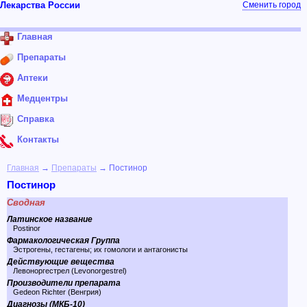
Лекарства России
Сменить город
Главная
Препараты
Аптеки
Медцентры
Справка
Контакты
Главная
→
Препараты
→ Постинор
Постинор
Сводная
Латинское название
Postinor
Фармакологическая Группа
Эстрогены, гестагены; их гомологи и антагонисты
Действующие вещества
Левоноргестрел (Levonorgestrel)
Производители препарата
Gedeon Richter (Венгрия)
Диагнозы (МКБ-10)