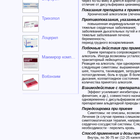
через 45-60 мин) и длится короче (
отличие от дисульфирама цианамид
Показания препарата к приме
Хронический алкоголизм (лечение
Трихопол
Противопоказания, указанны
повышенная индивидуальная чув
тяжелые сердечные заболевания;
заболевания дыхательных путей и п
тяжелые заболевания печени;
Лоцерил
беременность;
период грудного вскармливания.
Побочные действия при прим
Прием препарата сопровождается
алкоголь. Иногда возможны усталос
Макмирор комплекс
транзиторный лейкоцитоз.
Реакция на алкоголь: при одновре
следующие симптомы: выраженная г
шее, тошнота, тахикардия, затрудне
потоотделение, боль в груди. В бол
Вобэнзим
дыхания, коллаптоидное состояние.
количества принятого алкоголя.
Взаимодействие с препарат
Эффект усиливают ингибиторы аце
фенитоин, и др.), совместного назн
одновременно с дисульфирамом или
препаратами альдегидной природы (
Передозировка при приеме
Симптомы: не описаны, возможно 
Лечение (в случае приема слишком
симптоматическая терапия, направ
сердечно-сосудистой системы. След
необходимости - перелить кровь.
Способ применения и дозы пр
Внутрь, по 36-75 мг (12-25 капель)