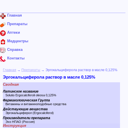
Главная
Препараты
Аптеки
Медцентры
Справка
Контакты
Главная
→
Препараты
→ Эргокальциферола раствор в масле 0,125%
Эргокальциферола раствор в масле 0,125%
Сводная
Латинское название
Solutio Ergocalciferoli oleosa 0,125%
Фармакологическая Группа
Витамины и витаминоподобные средства
Действующие вещества
Эргокальциферол (Ergocalciferol)
Производители препарата
Эхо НПАО (Россия)
Инструкция