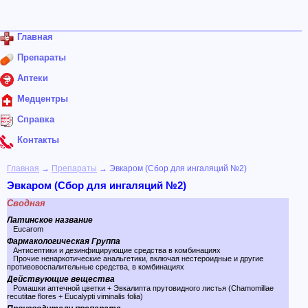
Главная
Препараты
Аптеки
Медцентры
Справка
Контакты
Главная
→
Препараты
→ Эвкаром (Сбор для ингаляций №2)
Эвкаром (Сбор для ингаляций №2)
Сводная
Латинское название
Eucarom
Фармакологическая Группа
Антисептики и дезинфицирующие средства в комбинациях
Прочие ненаркотические анальгетики, включая нестероидные и другие
противовоспалительные средства, в комбинациях
Действующие вещества
Ромашки аптечной цветки + Эвкалипта прутовидного листья (Chamomillae
recutitae flores + Eucalypti viminalis folia)