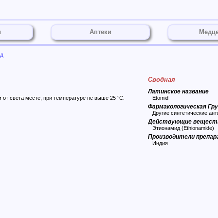
ы
Аптеки
Медц
д
Сводная
Латинское название
т света месте, при температуре не выше 25 °C.
Etomid
Фармакологическая Гр
Другие синтетические ант
Действующие вещест
Этионамид (Ethionamide)
Производители препа
Индия