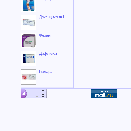
Доксициклин Штада
Фезам
Дифлюкан
Белара