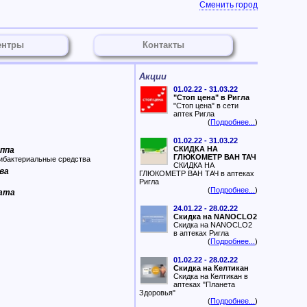
Сменить город
ентры
Контакты
Акции
01.02.22 - 31.03.22
"Стоп цена" в Ригла
"Стоп цена" в сети
аптек Ригла
(
Подробнее...
)
01.02.22 - 31.03.22
СКИДКА НА
уппа
ГЛЮКОМЕТР ВАН ТАЧ
ибактериальные средства
СКИДКА НА
ва
ГЛЮКОМЕТР ВАН ТАЧ в аптеках
Ригла
(
Подробнее...
)
рата
24.01.22 - 28.02.22
Скидка на NANOCLO2
Скидка на NANOCLO2
в аптеках Ригла
(
Подробнее...
)
01.02.22 - 28.02.22
Скидка на Келтикан
Скидка на Келтикан в
аптеках "Планета
Здоровья"
(
Подробнее...
)