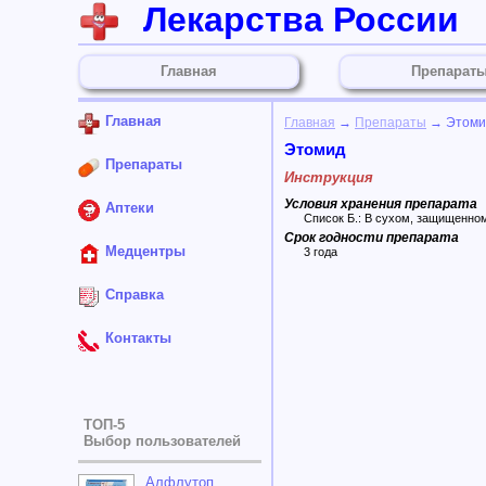
Лекарства России
Главная
Препарат
Главная
Главная
→
Препараты
→ Этоми
Этомид
Препараты
Инструкция
Условия хранения препарата
Аптеки
Список Б.: В сухом, защищенном о
Срок годности препарата
Медцентры
3 года
Справка
Контакты
ТОП-5
Выбор пользователей
Алфлутоп