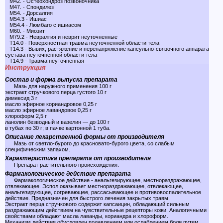
M42. - Остеохондроз позвоночника
M47. - Спондилез
M54. - Дорсалгия
M54.3 - Ишиас
M54.4 - Люмбаго с ишиасом
M60. - Миозит
M79.2 - Невралгия и неврит неуточненные
T14.0 - Поверхностная травма неуточненной области тела
T14.3 - Вывих, растяжение и перенапряжение капсульно-связочного аппарата
сустава неуточненной области тела
T14.9 - Травма неуточненная
Инструкция
Состав и форма выпуска препарата
Мазь для наружного применения 100 г
экстракт стручкового перца густого 10 г
димексид 3 г
масло эфирное кориандровое 0,25 г
масло эфирное лавандовое 0,25 г
хлороформ 2,5 г
ланолин безводный и вазелин — до 100 г
в тубах по 30 г; в пачке картонной 1 туба.
Описание лекарственной формы от производителя
Мазь от светло-бурого до красновато-бурого цвета, со слабым
специфическим запахом.
Характеристика препарата от производителя
Препарат растительного происхождения.
Фармакологическое действие препарата
Фармакологическое действие - анальгезирующее, местнораздражающее,
отвлекающее. Эспол оказывает местнораздражающее, отвлекающее,
анальгезирующее, согревающее, рассасывающее и противовоспалительное
действие. Предназначен для быстрого лечения закрытых травм.
Экстракт перца стручкового содержит капсаицин, обладающий сильным
раздражающим действием на чувствительные рецепторы кожи. Аналогичными
свойствами обладают масла лаванды, кориандра и хлороформ.
Механизм действия обусловлен подавлением или ослаблением боли путем