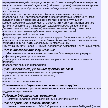
перекрывающего действия раздражающих (с места воздействия препарата)
импульсов на поток возбуждающих (с больного органа) импульсов на уровне
ЦНС, стимуляцией образования и высвобождения в ЦНС эндорфинов и
энкефалинов.
Мазь Эспол не только уменьшает боль, но и оказывает сильное
рассасывающее и противовоспалительное воздействие. Компоненты мази,
вызывая рефлекторное расширение мелких сосудов, улучшают
кровоснабжение в больном месте, в результате чего усиливается дренаж
патологического очага и происходит удаление продуктов воспаления.
Диметилсульфоксид (димексид) оказывает не только болеутоляющее и
противовоспалительное действие, но и обладает некоторой
фибринолитической активностью.
Димексид хорошо проникает через кожу и другие биологические мембраны,
повышает их проницаемость, способствуя более глубокому проникновению
лекарственных веществ, используемых вместе с ним.
При втирании мази через 10–15 мин появляется гиперемия и ощущение тепла.
Показания препарата к применению
Мышечные, суставные и невралгические боли (невралгия, радикулит,
деформирующий артроз, люмбаго);
ушибы, растяжения и разрыв мышц без нарушения целостности кожных
покровов;
последствия вывихов и переломов.
Противопоказания, указанные производителем
Индивидуальная непереносимость препарата;
нарушение целостности кожных покровов;
беременность;
период грудного вскармливания.
Применение при беременности и кормлении грудью
Противопоказано при беременности. На время лечения следует прекратить
грудное вскармливание.
Побочные действия при применении
Возможны аллергические реакции (зуд, шелушение кожи).
Способ применения и дозы препарата
Накожно, слегка втирают 2–3 г 2–3 раза в сутки в течение 1–10 дней (после