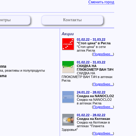
Сменить город
ентры
Контакты
Акции
01.02.22 - 31.03.22
"Стоп цена" в Ригла
"Стоп цена" в сети
аптек Ригла
(
Подробнее...
)
01.02.22 - 31.03.22
СКИДКА НА
уппа
ГЛЮКОМЕТР ВАН ТАЧ
, реактивы и полупродукты
СКИДКА НА
рата
ГЛЮКОМЕТР ВАН ТАЧ в аптеках
Ригла
(
Подробнее...
)
24.01.22 - 28.02.22
Скидка на NANOCLO2
Скидка на NANOCLO2
в аптеках Ригла
(
Подробнее...
)
01.02.22 - 28.02.22
Скидка на Келтикан
Скидка на Келтикан в
аптеках "Планета
Здоровья"
(
Подробнее...
)