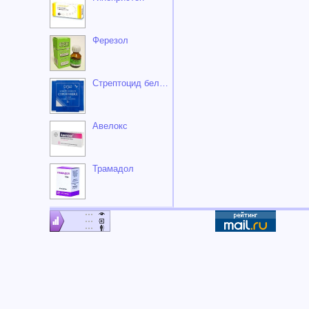
Ферезол
Стрептоцид белый
Авелокс
Трамадол