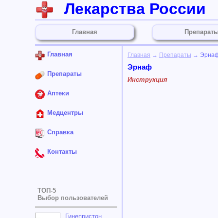
Лекарства России
Главная
Препарат
Главная
Главная
→
Препараты
→ Эрна
Эрнаф
Препараты
Инструкция
Аптеки
Медцентры
Справка
Контакты
ТОП-5
Выбор пользователей
Гинепристон