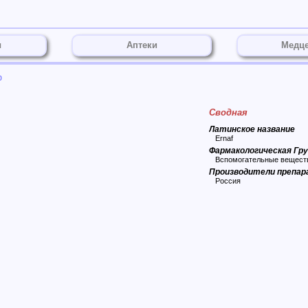
ы
Аптеки
Медц
ф
Сводная
Латинское название
Ernaf
Фармакологическая Гр
Вспомогательные вещества
Производители препа
Россия