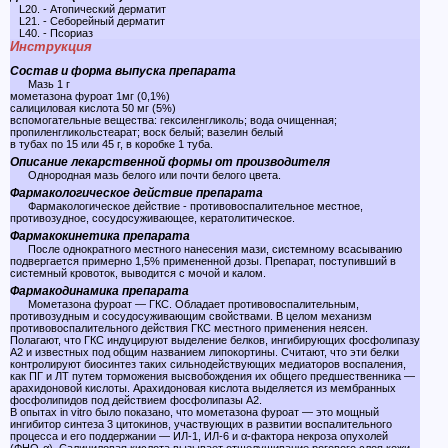
L20. - Атопический дерматит
L21. - Себорейный дерматит
L40. - Псориаз
Инструкция
Состав и форма выпуска препарата
Мазь 1 г
мометазона фуроат 1мг (0,1%)
салициловая кислота 50 мг (5%)
вспомогательные вещества: гексиленгликоль; вода очищенная;
пропиленгликольстеарат; воск белый; вазелин белый
в тубах по 15 или 45 г, в коробке 1 туба.
Описание лекарственной формы от производителя
Однородная мазь белого или почти белого цвета.
Фармакологическое действие препарата
Фармакологическое действие - противовоспалительное местное,
противозудное, сосудосуживающее, кератолитическое.
Фармакокинетика препарата
После однократного местного нанесения мази, системному всасыванию
подвергается примерно 1,5% примененной дозы. Препарат, поступивший в
системный кровоток, выводится с мочой и калом.
Фармакодинамика препарата
Мометазона фуроат — ГКС. Обладает противовоспалительным,
противозудным и сосудосуживающим свойствами. В целом механизм
противовоспалительного действия ГКС местного применения неясен.
Полагают, что ГКС индуцируют выделение белков, ингибирующих фосфолипазу
А2 и известных под общим названием липокортины. Считают, что эти белки
контролируют биосинтез таких сильнодействующих медиаторов воспаления,
как ПГ и ЛТ путем торможения высвобождения их общего предшественника —
арахидоновой кислоты. Арахидоновая кислота выделяется из мембранных
фосфолипидов под действием фосфолипазы А2.
В опытах in vitro было показано, что мометазона фуроат — это мощный
ингибитор синтеза 3 цитокинов, участвующих в развитии воспалительного
процесса и его поддержании — ИЛ-1, ИЛ-6 и α-фактора некроза опухолей