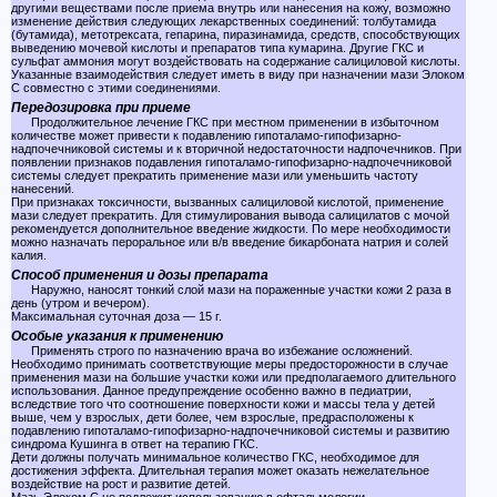
другими веществами после приема внутрь или нанесения на кожу, возможно
изменение действия следующих лекарственных соединений: толбутамида
(бутамида), метотрексата, гепарина, пиразинамида, средств, способствующих
выведению мочевой кислоты и препаратов типа кумарина. Другие ГКС и
сульфат аммония могут воздействовать на содержание салициловой кислоты.
Указанные взаимодействия следует иметь в виду при назначении мази Элоком
С совместно с этими соединениями.
Передозировка при приеме
Продолжительное лечение ГКС при местном применении в избыточном
количестве может привести к подавлению гипоталамо-гипофизарно-
надпочечниковой системы и к вторичной недостаточности надпочечников. При
появлении признаков подавления гипоталамо-гипофизарно-надпочечниковой
системы следует прекратить применение мази или уменьшить частоту
нанесений.
При признаках токсичности, вызванных салициловой кислотой, применение
мази следует прекратить. Для стимулирования вывода салицилатов с мочой
рекомендуется дополнительное введение жидкости. По мере необходимости
можно назначать пероральное или в/в введение бикарбоната натрия и солей
калия.
Способ применения и дозы препарата
Наружно, наносят тонкий слой мази на пораженные участки кожи 2 раза в
день (утром и вечером).
Максимальная суточная доза — 15 г.
Особые указания к применению
Применять строго по назначению врача во избежание осложнений.
Необходимо принимать соответствующие меры предосторожности в случае
применения мази на большие участки кожи или предполагаемого длительного
использования. Данное предупреждение особенно важно в педиатрии,
вследствие того что соотношение поверхности кожи и массы тела у детей
выше, чем у взрослых, дети более, чем взрослые, предрасположены к
подавлению гипоталамо-гипофизарно-надпочечниковой системы и развитию
синдрома Кушинга в ответ на терапию ГКС.
Дети должны получать минимальное количество ГКС, необходимое для
достижения эффекта. Длительная терапия может оказать нежелательное
воздействие на рост и развитие детей.