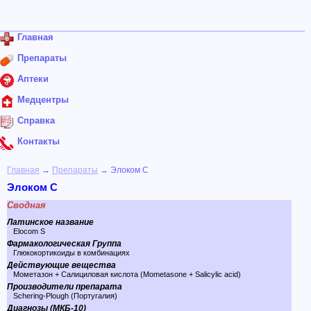
Главная
Препараты
Аптеки
Медцентры
Справка
Контакты
Главная
→
Препараты
→ Элоком С
Элоком С
Сводная
Латинское название
Elocom S
Фармакологическая Группа
Глюкокортикоиды в комбинациях
Действующие вещества
Мометазон + Салициловая кислота (Mometasone + Salicylic acid)
Производители препарата
Schering-Plough (Португалия)
Диагнозы (МКБ-10)