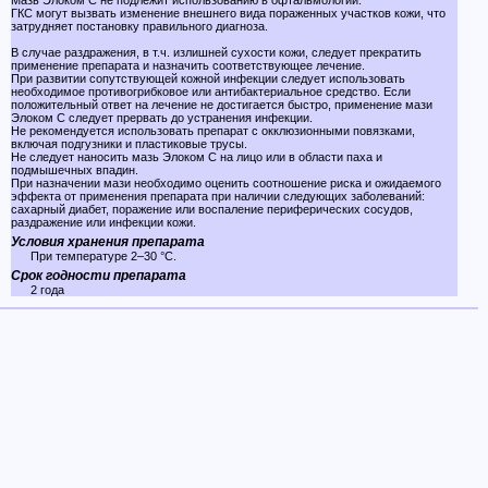
Мазь Элоком С не подлежит использованию в офтальмологии.
ГКС могут вызвать изменение внешнего вида пораженных участков кожи, что
затрудняет постановку правильного диагноза.
В случае раздражения, в т.ч. излишней сухости кожи, следует прекратить
применение препарата и назначить соответствующее лечение.
При развитии сопутствующей кожной инфекции следует использовать
необходимое противогрибковое или антибактериальное средство. Если
положительный ответ на лечение не достигается быстро, применение мази
Элоком С следует прервать до устранения инфекции.
Не рекомендуется использовать препарат с окклюзионными повязками,
включая подгузники и пластиковые трусы.
Не следует наносить мазь Элоком С на лицо или в области паха и
подмышечных впадин.
При назначении мази необходимо оценить соотношение риска и ожидаемого
эффекта от применения препарата при наличии следующих заболеваний:
сахарный диабет, поражение или воспаление периферических сосудов,
раздражение или инфекции кожи.
Условия хранения препарата
При температуре 2–30 °C.
Срок годности препарата
2 года