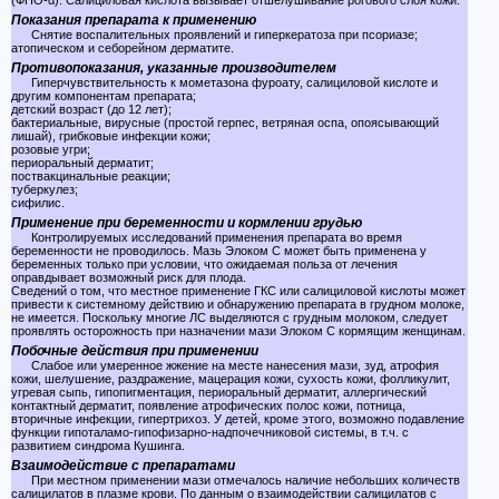
(ФНО-α). Салициловая кислота вызывает отшелушивание рогового слоя кожи.
Показания препарата к применению
Снятие воспалительных проявлений и гиперкератоза при псориазе;
атопическом и себорейном дерматите.
Противопоказания, указанные производителем
Гиперчувствительность к мометазона фуроату, салициловой кислоте и
другим компонентам препарата;
детский возраст (до 12 лет);
бактериальные, вирусные (простой герпес, ветряная оспа, опоясывающий
лишай), грибковые инфекции кожи;
розовые угри;
периоральный дерматит;
поствакцинальные реакции;
туберкулез;
сифилис.
Применение при беременности и кормлении грудью
Контролируемых исследований применения препарата во время
беременности не проводилось. Мазь Элоком С может быть применена у
беременных только при условии, что ожидаемая польза от лечения
оправдывает возможный риск для плода.
Сведений о том, что местное применение ГКС или салициловой кислоты может
привести к системному действию и обнаружению препарата в грудном молоке,
не имеется. Поскольку многие ЛС выделяются с грудным молоком, следует
проявлять осторожность при назначении мази Элоком С кормящим женщинам.
Побочные действия при применении
Слабое или умеренное жжение на месте нанесения мази, зуд, атрофия
кожи, шелушение, раздражение, мацерация кожи, сухость кожи, фолликулит,
угревая сыпь, гипопигментация, периоральный дерматит, аллергический
контактный дерматит, появление атрофических полос кожи, потница,
вторичные инфекции, гипертрихоз. У детей, кроме этого, возможно подавление
функции гипоталамо-гипофизарно-надпочечниковой системы, в т.ч. с
развитием синдрома Кушинга.
Взаимодействие с препаратами
При местном применении мази отмечалось наличие небольших количеств
салицилатов в плазме крови. По данным о взаимодействии салицилатов с